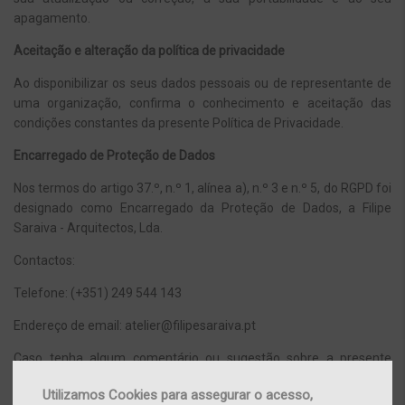
apagamento.
Aceitação e alteração da política de privacidade
Ao disponibilizar os seus dados pessoais ou de representante de
uma organização, confirma o conhecimento e aceitação das
condições constantes da presente Política de Privacidade.
Encarregado de Proteção de Dados
Nos termos do artigo 37.º, n.º 1, alínea a), n.º 3 e n.º 5, do RGPD foi
designado como Encarregado da Proteção de Dados, a Filipe
Saraiva - Arquitectos, Lda.
Contactos:
Telefone: (+351) 249 544 143
Endereço de email: atelier@filipesaraiva.pt
Caso tenha algum comentário ou sugestão sobre a presente
Política de Privacidade, por favor, utilize os contactos
Utilizamos Cookies para assegurar o acesso,
supramencionados.